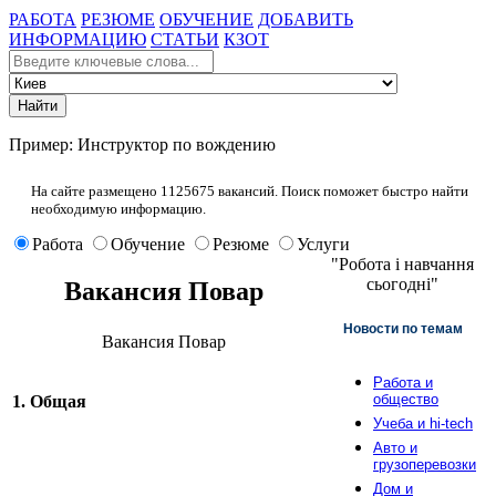
РАБОТА
РЕЗЮМЕ
ОБУЧЕНИЕ
ДОБАВИТЬ
ИНФОРМАЦИЮ
СТАТЬИ
КЗОТ
Пример:
Инструктор по вождению
На сайте размещено
1125675
вакансий. Поиск поможет быстро найти
необходимую информацию.
Работа
Обучение
Резюме
Услуги
"Робота і навчання
сьогодні"
Вакансия Повар
Новости по темам
Вакансия Повар
Работа и
общество
1. Общая
Учеба и hi-tech
Авто и
грузоперевозки
Дом и